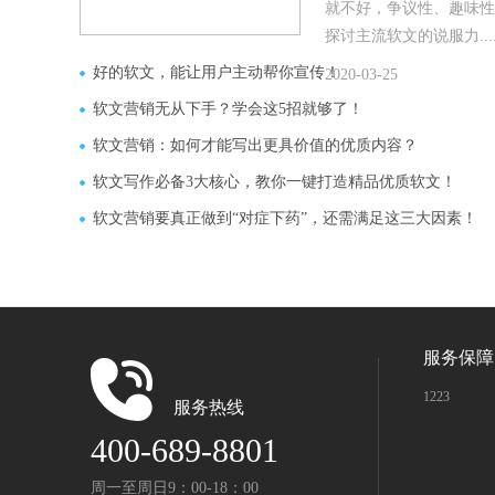
就不好，争议性、趣味性
探讨主流软文的说服力.....
好的软文，能让用户主动帮你宣传！
2020-03-25
软文营销无从下手？学会这5招就够了！
软文营销：如何才能写出更具价值的优质内容？
软文写作必备3大核心，教你一键打造精品优质软文！
软文营销要真正做到“对症下药”，还需满足这三大因素！
服务保障
1223
服务热线
400-689-8801
周一至周日9：00-18：00