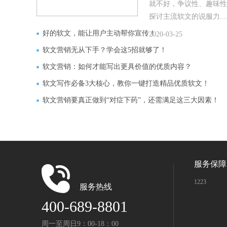
就不好，争议性、趣味性
探讨主流软文的说服力.....
好的软文，能让用户主动帮你宣传！
2020-03-25
软文营销无从下手？学会这5招就够了！
软文营销：如何才能写出更具价值的优质内容？
软文写作必备3大核心，教你一键打造精品优质软文！
软文营销要真正做到“对症下药”，还需满足这三大因素！
服务保障
1223
服务热线
400-689-8801
周一至周日9：00-18：00